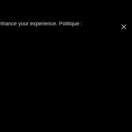
enhance your experience. Politique :
 branding basé à Montréal.
ES
et des
VIDÉOS EXPLICATIVES
.