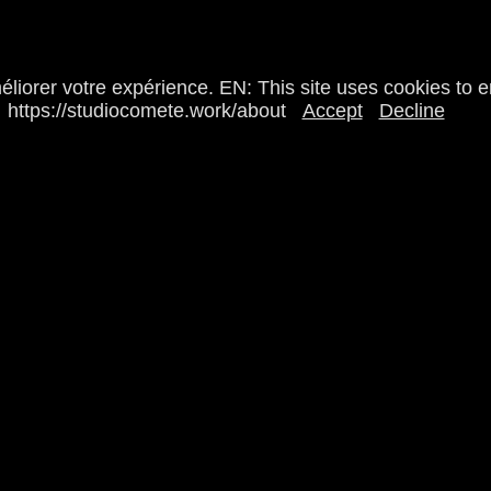
méliorer votre expérience. EN: This site uses cookies to 
https://studiocomete.work/about
Accept
Decline
CONTACT
Comète – Studio Animé est un studio d’animation et de
n aime collaborer sur des
ÉMISSIONS TÉLÉ
, des
SPECTACL
Écris-nous juste ici :