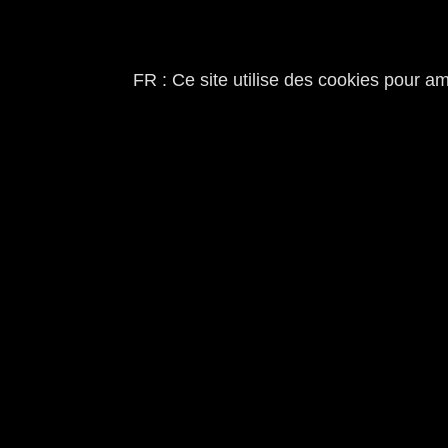
FR : Ce site utilise des cookies pour a
PROJETS
/
WORK
O
À
PROPOS
/